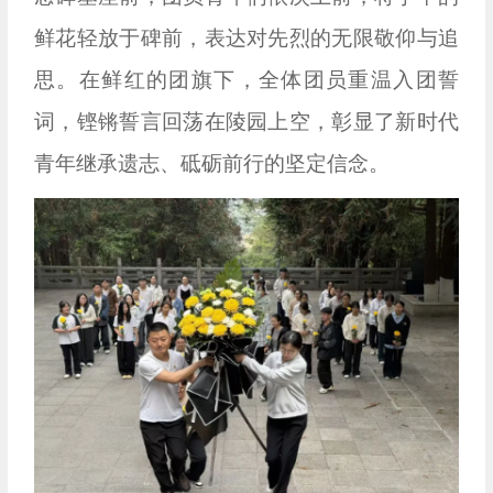
鲜花轻放于碑前，表达对先烈的无限敬仰与追
思。在鲜红的团旗下，全体团员重温入团誓
词，铿锵誓言回荡在陵园上空，彰显了新时代
青年继承遗志、砥砺前行的坚定信念。