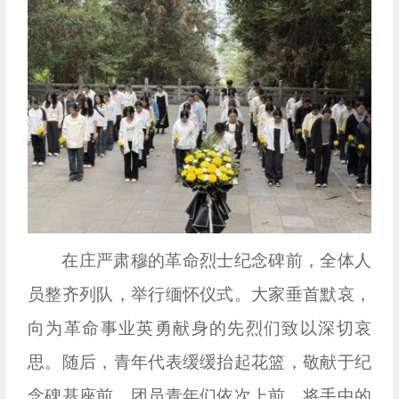
在庄严肃穆的革命烈士纪念碑前，全体人
员整齐列队，举行缅怀仪式。大家垂首默哀，
向为革命事业英勇献身的先烈们致以深切哀
思。随后，青年代表缓缓抬起花篮，敬献于纪
念碑基座前，团员青年们依次上前，将手中的