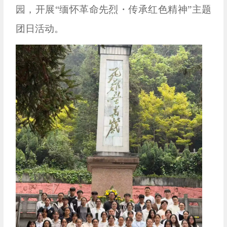
园，开展“缅怀革命先烈・传承红色精神”主题
团日活动。